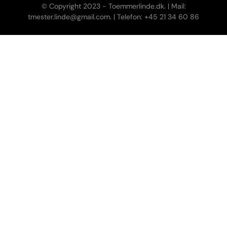
© Copyright 2023 - Toemmerlinde.dk. | Mail:
tmester.linde@gmail.com. | Telefon: +45 21 34 60 86